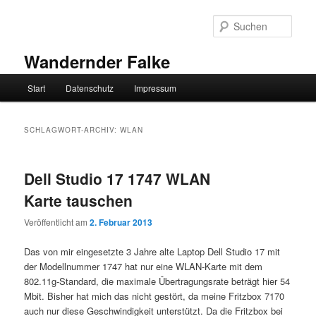
Zum
Zum
primären
sekundären
Such
Inhalt
Inhalt
springen
springen
Wandernder Falke
Hauptmenü
Start
Datenschutz
Impressum
SCHLAGWORT-ARCHIV:
WLAN
Dell Studio 17 1747 WLAN
Karte tauschen
Veröffentlicht am
2. Februar 2013
Das von mir eingesetzte 3 Jahre alte Laptop Dell Studio 17 mit
der Modellnummer 1747 hat nur eine WLAN-Karte mit dem
802.11g-Standard, die maximale Übertragungsrate beträgt hier 54
Mbit. Bisher hat mich das nicht gestört, da meine Fritzbox 7170
auch nur diese Geschwindigkeit unterstützt. Da die Fritzbox bei