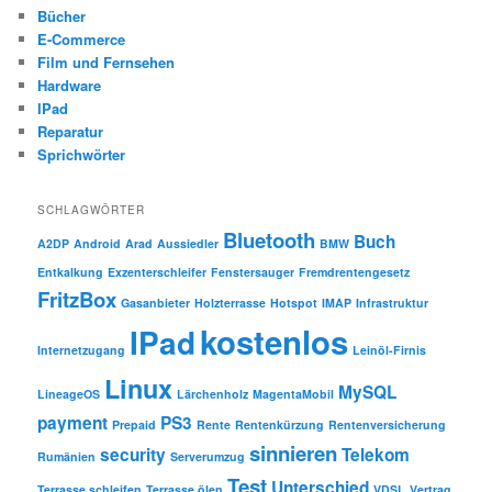
Bücher
E-Commerce
Film und Fernsehen
Hardware
IPad
Reparatur
Sprichwörter
SCHLAGWÖRTER
Bluetooth
Buch
A2DP
Android
Arad
Aussiedler
BMW
Entkalkung
Exzenterschleifer
Fenstersauger
Fremdrentengesetz
FritzBox
Gasanbieter
Holzterrasse
Hotspot
IMAP
Infrastruktur
kostenlos
IPad
Internetzugang
Leinöl-Firnis
Linux
MySQL
LineageOS
Lärchenholz
MagentaMobil
payment
PS3
Prepaid
Rente
Rentenkürzung
Rentenversicherung
sinnieren
security
Telekom
Rumänien
Serverumzug
Test
Unterschied
Terrasse schleifen
Terrasse ölen
VDSL
Vertrag