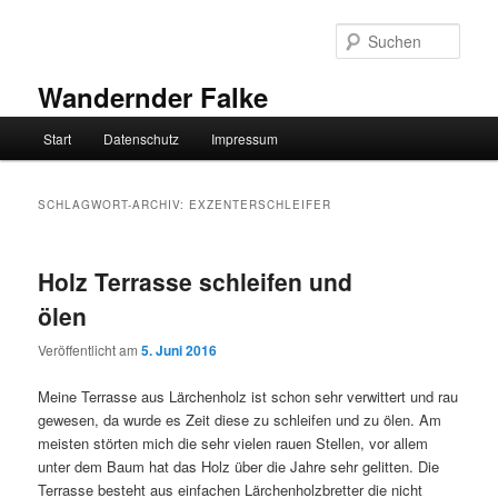
Zum
Zum
primären
sekundären
Such
Inhalt
Inhalt
springen
springen
Wandernder Falke
Hauptmenü
Start
Datenschutz
Impressum
SCHLAGWORT-ARCHIV:
EXZENTERSCHLEIFER
Holz Terrasse schleifen und
ölen
Veröffentlicht am
5. Juni 2016
Meine Terrasse aus Lärchenholz ist schon sehr verwittert und rau
gewesen, da wurde es Zeit diese zu schleifen und zu ölen. Am
meisten störten mich die sehr vielen rauen Stellen, vor allem
unter dem Baum hat das Holz über die Jahre sehr gelitten. Die
Terrasse besteht aus einfachen Lärchenholzbretter die nicht