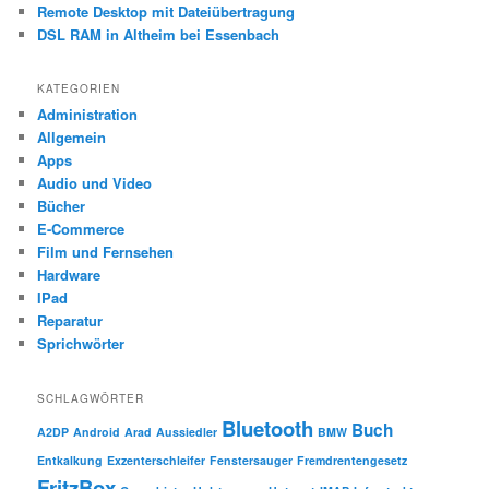
Remote Desktop mit Dateiübertragung
DSL RAM in Altheim bei Essenbach
KATEGORIEN
Administration
Allgemein
Apps
Audio und Video
Bücher
E-Commerce
Film und Fernsehen
Hardware
IPad
Reparatur
Sprichwörter
SCHLAGWÖRTER
Bluetooth
Buch
A2DP
Android
Arad
Aussiedler
BMW
Entkalkung
Exzenterschleifer
Fenstersauger
Fremdrentengesetz
FritzBox