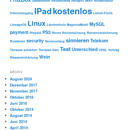
Gasanbieter
Holzterrasse
Hotspot
IMAP
Infrastruktur
kostenlos
IPad
Internetzugang
Leinöl-Firnis
Linux
MySQL
LineageOS
Lärchenholz
MagentaMobil
payment
PS3
Prepaid
Rente
Rentenkürzung
Rentenversicherung
sinnieren
security
Telekom
Rumänien
Serverumzug
Test
Unterschied
Terrasse schleifen
Terrasse ölen
VDSL
Vertrag
Wein
Wasserenthärtung
ARCHIV
August 2024
Dezember 2017
November 2017
Oktober 2016
Juni 2016
Oktober 2014
August 2014
Juni 2014
April 2014