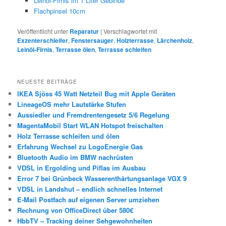
Leinöl-Firnis im 1 Liter Gebinde
Flachpinsel 10cm
Veröffentlicht unter
Reparatur
|
Verschlagwortet mit
Exzenterschleifer
,
Fenstersauger
,
Holzterrasse
,
Lärchenholz
,
Leinöl-Firnis
,
Terrasse ölen
,
Terrasse schleifen
NEUESTE BEITRÄGE
IKEA Sjöss 45 Watt Netzteil Bug mit Apple Geräten
LineageOS mehr Lautstärke Stufen
Aussiedler und Fremdrentengesetz 5/6 Regelung
MagentaMobil Start WLAN Hotspot freischalten
Holz Terrasse schleifen und ölen
Erfahrung Wechsel zu LogoEnergie Gas
Bluetooth Audio im BMW nachrüsten
VDSL in Ergolding und Piflas im Ausbau
Error 7 bei Grünbeck Wasserenthärtungsanlage VGX 9
VDSL in Landshut – endlich schnelles Internet
E-Mail Postfach auf eigenen Server umziehen
Rechnung von OfficeDirect über 580€
HbbTV – Tracking deiner Sehgewohnheiten