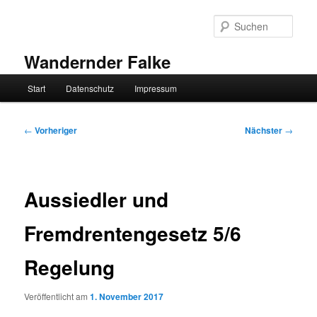
Zum
primären
Such
Inhalt
springen
Wandernder Falke
Hauptmenü
Start
Datenschutz
Impressum
Beitragsnavigation
←
Vorheriger
Nächster
→
Aussiedler und
Fremdrentengesetz 5/6
Regelung
Veröffentlicht am
1. November 2017