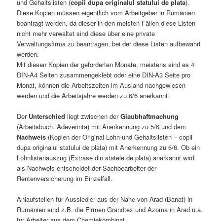
und Gehaltslisten (
copii dupa originalul statului de plata
).
Diese Kopien müssen eigentlich vom Arbeitgeber in Rumänien
beantragt werden, da dieser in den meisten Fällen diese Listen
nicht mehr verwaltet sind diese über eine private
Verwaltungsfirma zu beantragen, bei der diese Listen aufbewahrt
werden.
Mit diesen Kopien der geforderten Monate, meistens sind es 4
DIN-A4 Seiten zusammengeklebt oder eine DIN-A3 Seite pro
Monat, können die Arbeitszeiten im Ausland nachgewiesen
werden und die Arbeitsjahre werden zu 6/6 anerkannt.
Der
Unterschied
liegt zwischen der
Glaubhaftmachung
(Arbeitsbuch, Adeverinta) mit Anerkennung zu 5/6 und dem
Nachweis
(Kopien der Original Lohn-und Gehaltslisten – copii
dupa originalul statului de plata) mit Anerkennung zu 6/6. Ob ein
Lohnlistenauszug (Extrase din statele de plata) anerkannt wird
als Nachweis entscheidet der Sachbearbeiter der
Rentenversicherung im Einzelfall.
Anlaufstellen für Aussiedler aus der Nähe von Arad (Banat) in
Rumänien sind z.B. die Firmen Grandtex und Azoma in Arad u.a.
für Arbeiter aus dem Chemiekombinat.