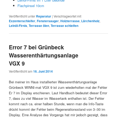
Leinöl-Firnis im 1 Liter Gebinde
Flachpinsel 10cm
Veröffentlicht unter
Reparatur
|
Verschlagwortet mit
Exzenterschleifer
,
Fenstersauger
,
Holzterrasse
,
Lärchenholz
,
Leinöl-Firnis
,
Terrasse ölen
,
Terrasse schleifen
Error 7 bei Grünbeck
Wasserenthärtungsanlage
VGX 9
Veröffentlicht am
16. Juni 2014
Bei meiner im Haus installierten Wasserenthärtungsanlage
Grünbeck WINNI-mat VGX 9 ist zum wiederholten mal der Fehler
Er 7 im Display erschienen. Laut Handbuch bedeutet dieser Error
7, dass zu viel Wasser im Wassertank enthalten ist. Der Fehler
kommt nach ca. einer halben Stunde, wenn man die Info-Taste
drückt kommt der Fehler beim Regenerationsstand von 3-:00 im
Display. Eine Analyse des Vorgangs hat mir jedoch gezeigt, dass