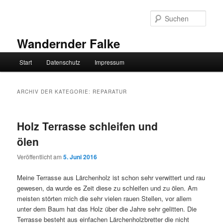
Zum
Zum
primären
sekundären
Such
Inhalt
Inhalt
springen
springen
Wandernder Falke
Hauptmenü
Start
Datenschutz
Impressum
ARCHIV DER KATEGORIE:
REPARATUR
Holz Terrasse schleifen und
ölen
Veröffentlicht am
5. Juni 2016
Meine Terrasse aus Lärchenholz ist schon sehr verwittert und rau
gewesen, da wurde es Zeit diese zu schleifen und zu ölen. Am
meisten störten mich die sehr vielen rauen Stellen, vor allem
unter dem Baum hat das Holz über die Jahre sehr gelitten. Die
Terrasse besteht aus einfachen Lärchenholzbretter die nicht