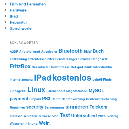
Film und Fernsehen
Hardware
IPad
Reparatur
Sprichwörter
SCHLAGWÖRTER
Bluetooth
Buch
A2DP
Android
Arad
Aussiedler
BMW
Entkalkung
Exzenterschleifer
Fenstersauger
Fremdrentengesetz
FritzBox
Gasanbieter
Holzterrasse
Hotspot
IMAP
Infrastruktur
kostenlos
IPad
Internetzugang
Leinöl-Firnis
Linux
MySQL
LineageOS
Lärchenholz
MagentaMobil
payment
PS3
Prepaid
Rente
Rentenkürzung
Rentenversicherung
sinnieren
security
Telekom
Rumänien
Serverumzug
Test
Unterschied
Terrasse schleifen
Terrasse ölen
VDSL
Vertrag
Wein
Wasserenthärtung