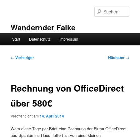
Zum
primären
Such
Inhalt
springen
Wandernder Falke
Hauptmenü
Start
Datenschutz
Impressum
Beitragsnavigation
←
Vorheriger
Nächster
→
Rechnung von OfficeDirect
über 580€
Veröffentlicht am
14. April 2014
Wem diese Tage per Brief eine Rechnung der Firma OfficeDirect
aus Spanien ins Haus flattert ist von einer kleinen