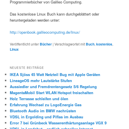
Programmierbücher von Galileo Computing.
Das kostenlose Linux Buch kann durchgeblättert oder
heruntergeladen werden unter:
http://openbook.galileocomputing.de/linux/
Veröffentlicht unter
Bücher
|
Verschlagwortet mit
Buch
,
kostenlos
,
Linux
NEUESTE BEITRÄGE
IKEA Sjöss 45 Watt Netzteil Bug mit Apple Geräten
LineageOS mehr Lautstärke Stufen
Aussiedler und Fremdrentengesetz 5/6 Regelung
MagentaMobil Start WLAN Hotspot freischalten
Holz Terrasse schleifen und ölen
Erfahrung Wechsel zu LogoEnergie Gas
Bluetooth Audio im BMW nachrüsten
VDSL in Ergolding und Piflas im Ausbau
Error 7 bei Grünbeck Wasserenthärtungsanlage VGX 9
VDSL in Landshut – endlich schnelles Internet