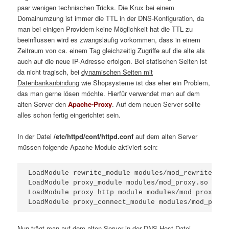
paar wenigen technischen Tricks. Die Krux bei einem
Domainumzung ist immer die TTL in der DNS-Konfiguration, da
man bei einigen Providern keine Möglichkeit hat die TTL zu
beeinflussen wird es zwangsläufig vorkommen, dass in einem
Zeitraum von ca. einem Tag gleichzeitig Zugriffe auf die alte als
auch auf die neue IP-Adresse erfolgen. Bei statischen Seiten ist
da nicht tragisch, bei
dynamischen Seiten mit
Datenbankanbindung
wie Shopsysteme ist das eher ein Problem,
das man gerne lösen möchte. Hierfür verwendet man auf dem
alten Server den
Apache-Proxy
. Auf dem neuen Server sollte
alles schon fertig eingerichtet sein.
In der Datei
/etc/httpd/conf/httpd.conf
auf dem alten Server
müssen folgende Apache-Module aktiviert sein:
LoadModule rewrite_module modules/mod_rewrite.so

LoadModule proxy_module modules/mod_proxy.so

LoadModule proxy_http_module modules/mod_proxy_htt
LoadModule proxy_connect_module modules/mod_proxy
Nun trägt man auf dem alten Server in der DNS-Host Datei