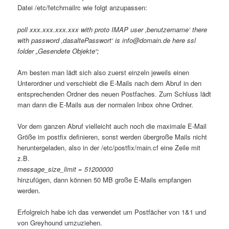
Datei /etc/fetchmailrc wie folgt anzupassen:
poll xxx.xxx.xxx.xxx with proto IMAP user ‚benutzername‘ there
with password ‚dasaltePasswort‘ is info@domain.de here ssl
folder „Gesendete Objekte“;
Am besten man lädt sich also zuerst einzeln jeweils einen
Unterordner und verschiebt die E-Mails nach dem Abruf in den
entsprechenden Ordner des neuen Postfaches. Zum Schluss lädt
man dann die E-Mails aus der normalen Inbox ohne Ordner.
Vor dem ganzen Abruf vielleicht auch noch die maximale E-Mail
Größe im postfix definieren, sonst werden übergroße Mails nicht
heruntergeladen, also in der /etc/postfix/main.cf eine Zeile mit
z.B.
message_size_limit = 51200000
hinzufügen, dann können 50 MB große E-Mails empfangen
werden.
Erfolgreich habe ich das verwendet um Postfächer von 1&1 und
von Greyhound umzuziehen.