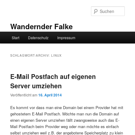
Zum
Zum
primären
sekundären
Such
Inhalt
Inhalt
springen
springen
Wandernder Falke
Hauptmenü
Start
Datenschutz
Impressum
SCHLAGWORT-ARCHIV:
LINUX
E-Mail Postfach auf eigenen
Server umziehen
Veröffentlicht am
16. April 2014
Es kommt vor dass man eine Domain bei einem Provider hat mit
gehostetem E-Mail Postfach. Möchte man nun die Domain auf
einen eigenen Server umziehen fällt zwangsweise auch das E-
Mail Postfach beim Provider weg oder man möchte es einfach
selbst umziehen weil z.B. der angebotene Speicherplatz zu klein