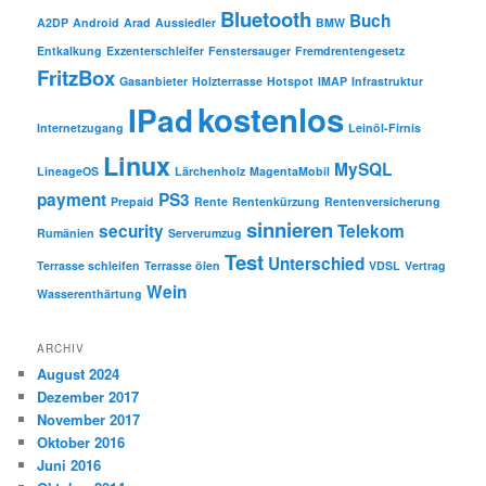
Bluetooth
Buch
A2DP
Android
Arad
Aussiedler
BMW
Entkalkung
Exzenterschleifer
Fenstersauger
Fremdrentengesetz
FritzBox
Gasanbieter
Holzterrasse
Hotspot
IMAP
Infrastruktur
kostenlos
IPad
Internetzugang
Leinöl-Firnis
Linux
MySQL
LineageOS
Lärchenholz
MagentaMobil
payment
PS3
Prepaid
Rente
Rentenkürzung
Rentenversicherung
sinnieren
security
Telekom
Rumänien
Serverumzug
Test
Unterschied
Terrasse schleifen
Terrasse ölen
VDSL
Vertrag
Wein
Wasserenthärtung
ARCHIV
August 2024
Dezember 2017
November 2017
Oktober 2016
Juni 2016