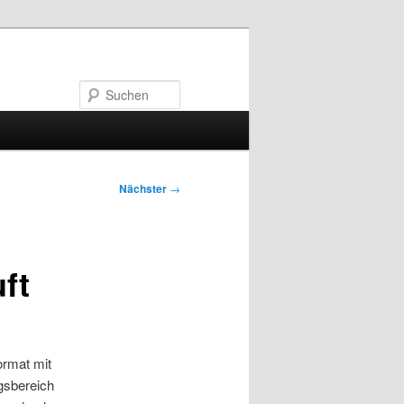
Suchen
Nächster
→
ft
ormat mit
gsbereich