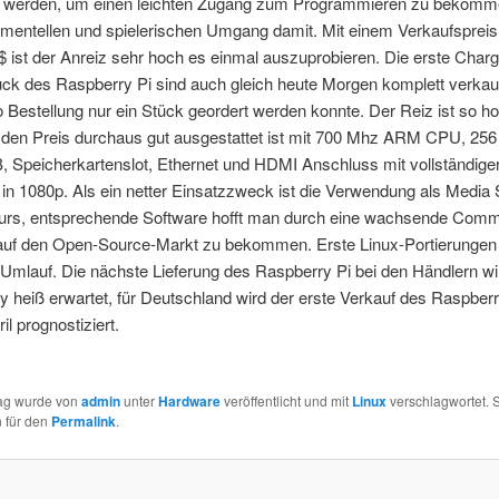
t werden, um einen leichten Zugang zum Programmieren zu bekomm
imentellen und spielerischen Umgang damit. Mit einem Verkaufspreis
 ist der Anreiz sehr hoch es einmal auszuprobieren. Die erste Char
ück des Raspberry Pi sind auch gleich heute Morgen komplett verkau
 Bestellung nur ein Stück geordert werden konnte. Der Reiz ist so ho
ür den Preis durchaus gut ausgestattet ist mit 700 Mhz ARM CPU, 2
 Speicherkartenslot, Ethernet und HDMI Anschluss mit vollständiger
in 1080p. Als ein netter Einsatzzweck ist die Verwendung als Media 
urs, entsprechende Software hofft man durch eine wachsende Comm
 auf den Open-Source-Markt zu bekommen. Erste Linux-Portierungen
 Umlauf. Die nächste Lieferung des Raspberry Pi bei den Händlern wi
heiß erwartet, für Deutschland wird der erste Verkauf des Raspberry
il prognostiziert.
rag wurde von
admin
unter
Hardware
veröffentlicht und mit
Linux
verschlagwortet. S
 für den
Permalink
.