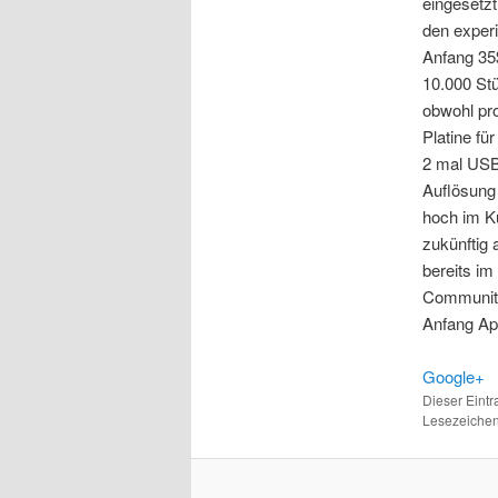
eingesetz
den exper
Anfang 35$
10.000 St
obwohl pro
Platine f
2 mal USB,
Auflösung 
hoch im K
zukünftig
bereits im
Community 
Anfang Apr
Google+
Dieser Eint
Lesezeichen