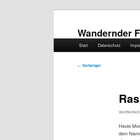
Zum
primären
Inhalt
Wandernder F
springen
Hauptmenü
Start
Datenschutz
Impr
Beitragsnavigation
←
Vorheriger
Ras
Veröffentlic
Heute Mor
dem Namen 