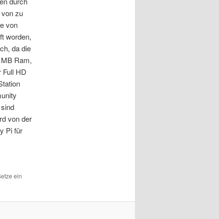
en durch
 von zu
ge von
ft worden,
ch, da die
56 MB Ram,
 Full HD
Station
unity
 sind
rd von der
 Pi für
etze ein