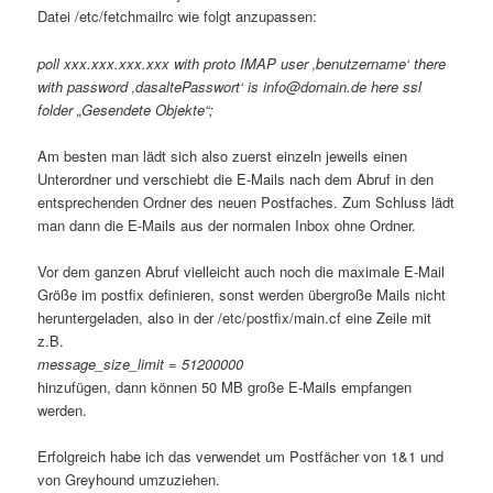
Datei /etc/fetchmailrc wie folgt anzupassen:
poll xxx.xxx.xxx.xxx with proto IMAP user ‚benutzername‘ there
with password ‚dasaltePasswort‘ is info@domain.de here ssl
folder „Gesendete Objekte“;
Am besten man lädt sich also zuerst einzeln jeweils einen
Unterordner und verschiebt die E-Mails nach dem Abruf in den
entsprechenden Ordner des neuen Postfaches. Zum Schluss lädt
man dann die E-Mails aus der normalen Inbox ohne Ordner.
Vor dem ganzen Abruf vielleicht auch noch die maximale E-Mail
Größe im postfix definieren, sonst werden übergroße Mails nicht
heruntergeladen, also in der /etc/postfix/main.cf eine Zeile mit
z.B.
message_size_limit = 51200000
hinzufügen, dann können 50 MB große E-Mails empfangen
werden.
Erfolgreich habe ich das verwendet um Postfächer von 1&1 und
von Greyhound umzuziehen.