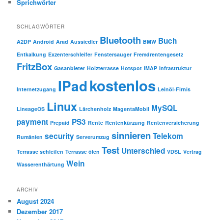
Sprichwörter
SCHLAGWÖRTER
Bluetooth
Buch
A2DP
Android
Arad
Aussiedler
BMW
Entkalkung
Exzenterschleifer
Fenstersauger
Fremdrentengesetz
FritzBox
Gasanbieter
Holzterrasse
Hotspot
IMAP
Infrastruktur
kostenlos
IPad
Internetzugang
Leinöl-Firnis
Linux
MySQL
LineageOS
Lärchenholz
MagentaMobil
payment
PS3
Prepaid
Rente
Rentenkürzung
Rentenversicherung
sinnieren
security
Telekom
Rumänien
Serverumzug
Test
Unterschied
Terrasse schleifen
Terrasse ölen
VDSL
Vertrag
Wein
Wasserenthärtung
ARCHIV
August 2024
Dezember 2017