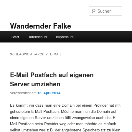
Zum
Zum
primären
sekundären
Such
Inhalt
Inhalt
springen
springen
Wandernder Falke
Hauptmenü
Start
Datenschutz
Impressum
SCHLAGWORT-ARCHIV:
E-MAIL
E-Mail Postfach auf eigenen
Server umziehen
Veröffentlicht am
16. April 2014
Es kommt vor dass man eine Domain bei einem Provider hat mit
gehostetem E-Mail Postfach. Möchte man nun die Domain auf
einen eigenen Server umziehen fällt zwangsweise auch das E-
Mail Postfach beim Provider weg oder man möchte es einfach
selbst umziehen weil z.B. der angebotene Speicherplatz zu klein