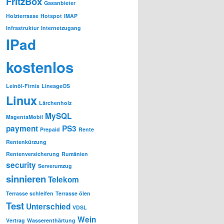
FritzBox
Gasanbieter
Holzterrasse
Hotspot
IMAP
Infrastruktur
Internetzugang
IPad
kostenlos
Leinöl-Firnis
LineageOS
Linux
Lärchenholz
MySQL
MagentaMobil
payment
PS3
Prepaid
Rente
Rentenkürzung
Rentenversicherung
Rumänien
security
Serverumzug
sinnieren
Telekom
Terrasse schleifen
Terrasse ölen
Test
Unterschied
VDSL
Wein
Vertrag
Wasserenthärtung