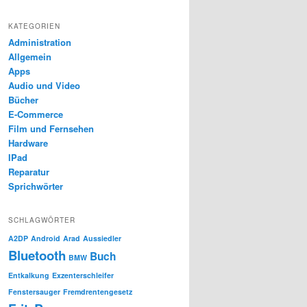
KATEGORIEN
Administration
Allgemein
Apps
Audio und Video
Bücher
E-Commerce
Film und Fernsehen
Hardware
IPad
Reparatur
Sprichwörter
SCHLAGWÖRTER
A2DP
Android
Arad
Aussiedler
Bluetooth
Buch
BMW
Entkalkung
Exzenterschleifer
Fenstersauger
Fremdrentengesetz