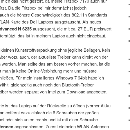
at mich das nicht gestört, da meine Fritzbox 7170 auch nur
tzt. Da die Fritzbox bei mir demnächst jedoch
 auch die höhere Geschwindigkeit des 802.11n Standards
WLAN-Karte des Dell Laptops ausgetauscht. Als neues
Advanced N 6235
ausgesucht, die mit ca. 27 EUR preiswert
terstützt, das ist in meinem Laptop auch nicht eingebaut.
er kleinen Kunststoffverpackung ohne jegliche Beilagen, kein
er wozu auch, der aktuellste Treiber kann direkt von der
n werden. Man sollte das am besten vorher machen, ist die
t man ja keine Online-Verbindung mehr und müsste
hließen. Für mein installiertes Windows 7 64bit habe ich
wählt, gleichzeitig auch noch den Bluetooth-Treiber
reiber werden separat von Intel zum Download angeboten.
 ist das Laptop auf der Rückseite zu öffnen (vorher Akku
an entfernt dazu einfach die 6 Schrauben der großen
indet sich unten rechts und ist mit einer Schraube
tennen
angeschlossen. Zuerst die beien WLAN-Antennen