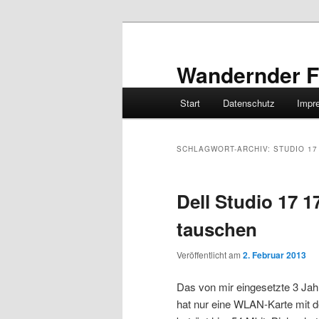
Zum
Zum
primären
sekundären
Inhalt
Inhalt
Wandernder F
springen
springen
Hauptmenü
Start
Datenschutz
Impr
SCHLAGWORT-ARCHIV:
STUDIO 17
Dell Studio 17 
tauschen
Veröffentlicht am
2. Februar 2013
Das von mir eingesetzte 3 Jah
hat nur eine WLAN-Karte mit 