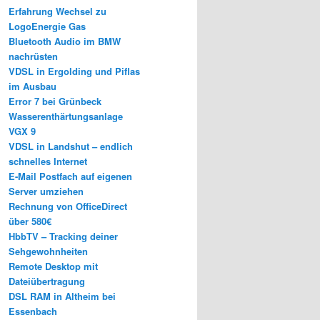
Erfahrung Wechsel zu
LogoEnergie Gas
Bluetooth Audio im BMW
nachrüsten
VDSL in Ergolding und Piflas
im Ausbau
Error 7 bei Grünbeck
Wasserenthärtungsanlage
VGX 9
VDSL in Landshut – endlich
schnelles Internet
E-Mail Postfach auf eigenen
Server umziehen
Rechnung von OfficeDirect
über 580€
HbbTV – Tracking deiner
Sehgewohnheiten
Remote Desktop mit
Dateiübertragung
DSL RAM in Altheim bei
Essenbach