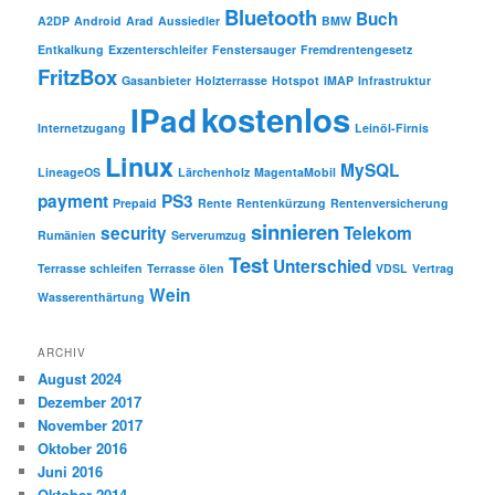
Bluetooth
Buch
A2DP
Android
Arad
Aussiedler
BMW
Entkalkung
Exzenterschleifer
Fenstersauger
Fremdrentengesetz
FritzBox
Gasanbieter
Holzterrasse
Hotspot
IMAP
Infrastruktur
kostenlos
IPad
Internetzugang
Leinöl-Firnis
Linux
MySQL
LineageOS
Lärchenholz
MagentaMobil
payment
PS3
Prepaid
Rente
Rentenkürzung
Rentenversicherung
sinnieren
security
Telekom
Rumänien
Serverumzug
Test
Unterschied
Terrasse schleifen
Terrasse ölen
VDSL
Vertrag
Wein
Wasserenthärtung
ARCHIV
August 2024
Dezember 2017
November 2017
Oktober 2016
Juni 2016
Oktober 2014