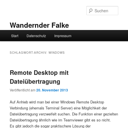
Zum
Zum
primären
sekundären
Such
Inhalt
Inhalt
springen
springen
Wandernder Falke
Hauptmenü
Start
Datenschutz
Impressum
SCHLAGWORT-ARCHIV:
WINDOWS
Remote Desktop mit
Dateiübertragung
Veröffentlicht am
20. November 2013
Auf Anhieb wird man bei einer Windows Remote Desktop
Verbindung (ehemals Terminal Server) eine Möglichkeit der
Dateiübertragung verzweifelt suchen. Die Funktion einer gezielten
Dateiübertragung ähnlich wie im Teamviewer gibt es so nicht.
Es gibt jedoch die sogar praktischere Lösung der