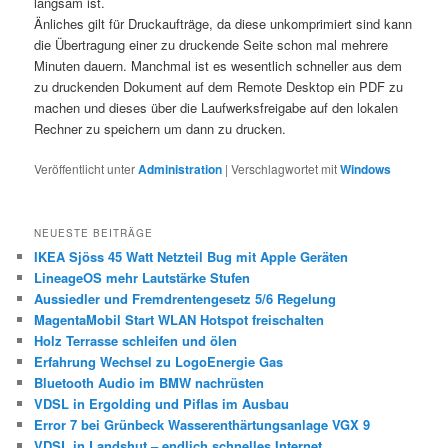
langsam ist.
Änliches gilt für Druckaufträge, da diese unkomprimiert sind kann
die Übertragung einer zu druckende Seite schon mal mehrere
Minuten dauern. Manchmal ist es wesentlich schneller aus dem
zu druckenden Dokument auf dem Remote Desktop ein PDF zu
machen und dieses über die Laufwerksfreigabe auf den lokalen
Rechner zu speichern um dann zu drucken.
Veröffentlicht unter
Administration
|
Verschlagwortet mit
Windows
NEUESTE BEITRÄGE
IKEA Sjöss 45 Watt Netzteil Bug mit Apple Geräten
LineageOS mehr Lautstärke Stufen
Aussiedler und Fremdrentengesetz 5/6 Regelung
MagentaMobil Start WLAN Hotspot freischalten
Holz Terrasse schleifen und ölen
Erfahrung Wechsel zu LogoEnergie Gas
Bluetooth Audio im BMW nachrüsten
VDSL in Ergolding und Piflas im Ausbau
Error 7 bei Grünbeck Wasserenthärtungsanlage VGX 9
VDSL in Landshut – endlich schnelles Internet