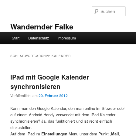
Zum
Zum
primären
sekundären
Such
Inhalt
Inhalt
springen
springen
Wandernder Falke
Hauptmenü
Start
Datenschutz
Impressum
SCHLAGWORT-ARCHIV:
KALENDER
IPad mit Google Kalender
synchronisieren
Veröffentlicht am
20. Februar 2012
Kann man den Google Kalender, den man online im Browser oder
auf einem Android Handy verwendet mit dem IPad Kalender
synchronisieren? Ja, das funktioniert und ist recht einfach
einzustellen.
Auf dem IPad im
Einstellungen
Menü unter dem Punkt „
Mail,