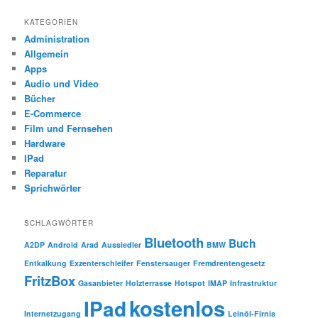
KATEGORIEN
Administration
Allgemein
Apps
Audio und Video
Bücher
E-Commerce
Film und Fernsehen
Hardware
IPad
Reparatur
Sprichwörter
SCHLAGWÖRTER
Bluetooth
Buch
A2DP
Android
Arad
Aussiedler
BMW
Entkalkung
Exzenterschleifer
Fenstersauger
Fremdrentengesetz
FritzBox
Gasanbieter
Holzterrasse
Hotspot
IMAP
Infrastruktur
kostenlos
IPad
Internetzugang
Leinöl-Firnis