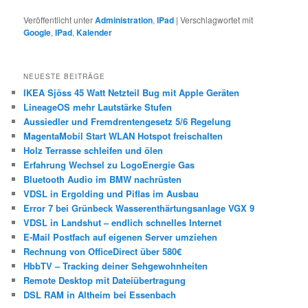
Veröffentlicht unter
Administration
,
IPad
|
Verschlagwortet mit
Google
,
IPad
,
Kalender
NEUESTE BEITRÄGE
IKEA Sjöss 45 Watt Netzteil Bug mit Apple Geräten
LineageOS mehr Lautstärke Stufen
Aussiedler und Fremdrentengesetz 5/6 Regelung
MagentaMobil Start WLAN Hotspot freischalten
Holz Terrasse schleifen und ölen
Erfahrung Wechsel zu LogoEnergie Gas
Bluetooth Audio im BMW nachrüsten
VDSL in Ergolding und Piflas im Ausbau
Error 7 bei Grünbeck Wasserenthärtungsanlage VGX 9
VDSL in Landshut – endlich schnelles Internet
E-Mail Postfach auf eigenen Server umziehen
Rechnung von OfficeDirect über 580€
HbbTV – Tracking deiner Sehgewohnheiten
Remote Desktop mit Dateiübertragung
DSL RAM in Altheim bei Essenbach