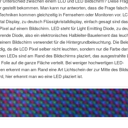
er Unterschied zwischen einem LCD und LED Bildschirm? Diese Frag
r gestellt bekommen. Man kann nur antworten, dass die Frage falsch 
 Techniken kommen gleichzeitig in Fernsehern oder Monitoren vor. LC
stal Display, zu deutsch Flüssigkristalldisplay, einfach gesagt sind das
Pixel auf einem Bildschirm. LED steht für Light Emitting Diode, zu de
ierende Diode, also ein elektronisches Halbleiter-Bauelement das leuc
einem Bildschirm verwendet für die Hintergrundbeleuchtung. Die Bel
dig, da die LCD Pixel selber nicht leuchten, sondern nur die Farbe dars
nen LEDs sind am Rand des Bildschirms plaziert, das ausgestrahlte L
 Folie auf die ganze Fläche verteilt. Bei weniger hochwertigen LED-
en erkennt man am Rand eine Art Lichtschein der zur Mitte des Bild
rd, hier erkennt man wo eine LED plaziert ist.