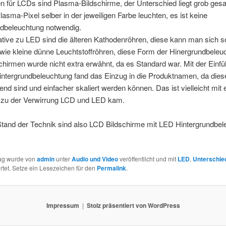
en für LCDs sind Plasma-Bildschirme, der Unterschied liegt grob gesa
lasma-Pixel selber in der jeweiligen Farbe leuchten, es ist keine
ndbeleuchtung notwendig.
ative zu LED sind die älteren Kathodenröhren, diese kann man sich s
 wie kleine dünne Leuchtstoffröhren, diese Form der Hinergrundbeleu
hirmen wurde nicht extra erwähnt, da es Standard war. Mit der Einf
intergrundbeleuchtung fand das Einzug in die Produktnamen, da dies
nd sind und einfacher skaliert werden können. Das ist vielleicht mit 
zu der Verwirrung LCD und LED kam.
Stand der Technik sind also LCD Bildschirme mit LED Hintergrundbel
rag wurde von
admin
unter
Audio und Video
veröffentlicht und mit
LED
,
Unterschie
tet. Setze ein Lesezeichen für den
Permalink
.
Impressum
Stolz präsentiert von WordPress