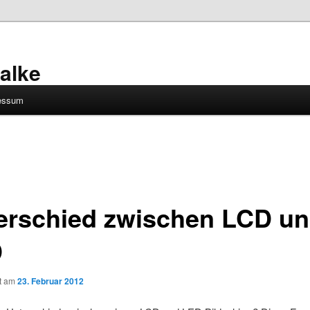
alke
essum
erschied zwischen LCD u
D
ht am
23. Februar 2012