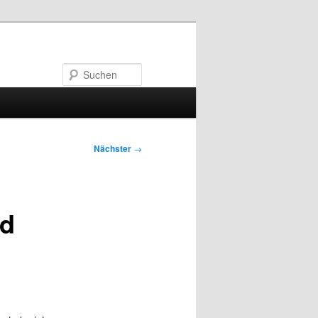
Suchen
Nächster
→
nd