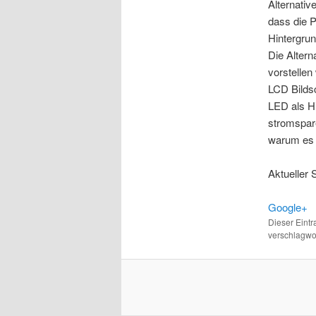
Alternativ
dass die P
Hintergru
Die Altern
vorstellen
LCD Bildsc
LED als H
stromspare
warum es 
Aktueller 
Google+
Dieser Eint
verschlagwor