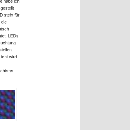
e habe ich
gestellt
D steht für
 die
utsch
htet. LEDs
euchtung
tellen.
icht wird
schirms