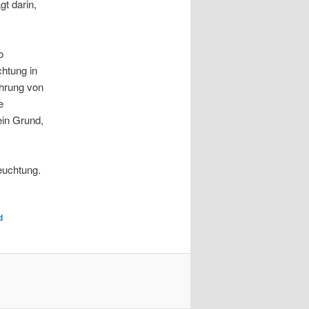
gt darin,
o
chtung in
ührung von
e
ein Grund,
euchtung.
d